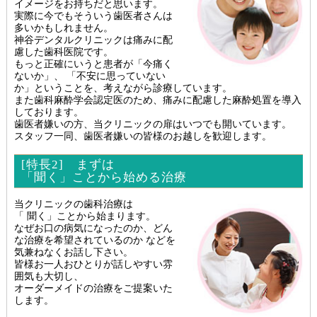
イメージをお持ちだと思います。
実際に今でもそういう歯医者さんは
多いかもしれません。
神谷デンタルクリニックは痛みに配
慮した歯科医院です。
もっと正確にいうと患者が「今痛く
ないか」、 「不安に思っていない
か」ということを、考えながら診療しています。
また歯科麻酔学会認定医のため、痛みに配慮した麻酔処置を導入
しております。
歯医者嫌いの方、当クリニックの扉はいつでも開いています。
スタッフ一同、歯医者嫌いの皆様のお越しを歓迎します。
[特長2] まずは
「聞く」ことから始める治療
当クリニックの歯科治療は
「 聞く」ことから始まります。
なぜお口の病気になったのか、どん
な治療を希望されているのか などを
気兼ねなくお話し下さい。
皆様お一人おひとりが話しやすい雰
囲気も大切し、
オーダーメイドの治療をご提案いた
します。