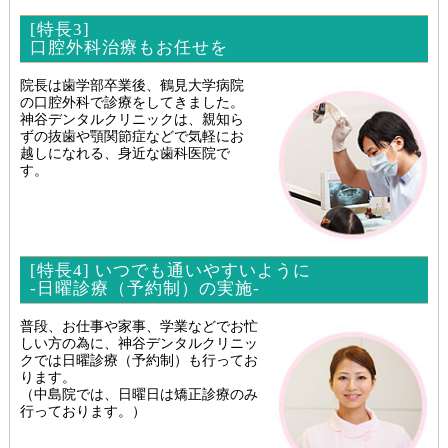
[特長3]
口腔外科治療もお任せを
院長は歯学部卒業後、鶴見大学病院
の口腔外科で診療をしてきました。
神谷デンタルクリニックは、親知ら
ずの抜歯や顎関節症などで気軽にお
越しになれる、身近な歯科医院で
す。
[特長4] いつでも通いやすいように
-日曜診療（予約制）の実施-
普段、お仕事や家事、学業などでお忙
しい方の為に、神谷デンタルクリニッ
クでは日曜診療（予約制）も行ってお
ります。
（中島院では、日曜日は矯正診療のみ
行っております。）